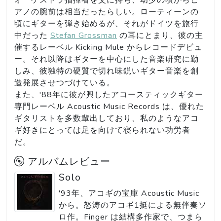
オーケストラ指揮者を父に持ち、幼少の頃からピ
アノの腕前は相当だったらしい。ローティーンの
頃にギターを弾き始めるが、それがドイツを旅行
中だった
Stefan Grossman
の耳にとまり、彼の主
催するレーベル Kicking Mule からレコードデビュ
ー。それ以降はギターを中心にした音楽研究に勤
しみ、彼独特の硬質で切れ味鋭いギター音楽を創
造発展させつづけている。
また、'88年に彼が興したアコースティックギター
専門レーベル Acoustic Music Records は、優れた
ギタリストを多数輩出しており、私のようなアコ
ギ好きにとっては足を向けて寝られない功労者
だ。
アルバムレビュー
Solo
'93年、アコギの宝庫 Acoustic Music
から。怒涛のアコギ1挺による無伴奏ソ
ロ作。Finger は結構多作家で、つまら