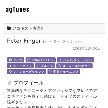
agTunes
アコギスト宣言!!
Peter Finger
(ピーター フィンガー)
2003年11月30日
ドイツ
1954-10-11 〜
ジャズ/フュージョン
ニューエイジ
ブルーズ
スティール弦ギター
フィンガーピッキング
変則チューニング
プロフィール
驚異的なテクニックとアグレッシブなプレイでア
コギファンを魅了し続ける、ドイツのスティール
弦ギタリスト。