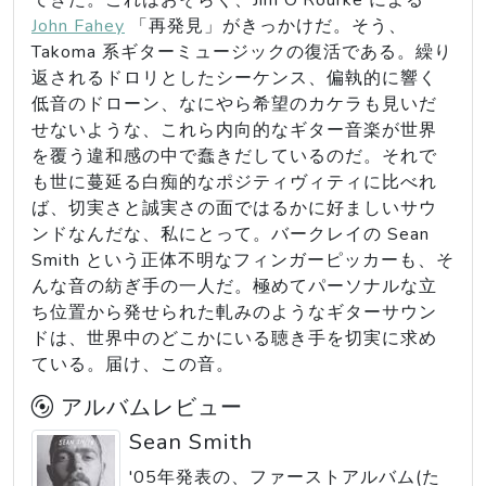
てきた。これはおそらく、Jim O'Rourke による
John Fahey
「再発見」がきっかけだ。そう、
Takoma 系ギターミュージックの復活である。繰り
返されるドロリとしたシーケンス、偏執的に響く
低音のドローン、なにやら希望のカケラも見いだ
せないような、これら内向的なギター音楽が世界
を覆う違和感の中で蠢きだしているのだ。それで
も世に蔓延る白痴的なポジティヴィティに比べれ
ば、切実さと誠実さの面ではるかに好ましいサウ
ンドなんだな、私にとって。バークレイの Sean
Smith という正体不明なフィンガーピッカーも、そ
んな音の紡ぎ手の一人だ。極めてパーソナルな立
ち位置から発せられた軋みのようなギターサウン
ドは、世界中のどこかにいる聴き手を切実に求め
ている。届け、この音。
アルバムレビュー
Sean Smith
'05年発表の、ファーストアルバム(た