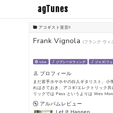
agTunes
アコギスト宣言!!
Frank Vignola
(フランク ヴィ
USA
ジプシースウィング
ジャズ/フ
プロフィール
まだ若手ホヤホヤの白人ギタリスト。小
れはさておき、アコギ/エレクトリック共に
リックでは Pass というよりは Wes Mon
アルバムレビュー
Let It Happen