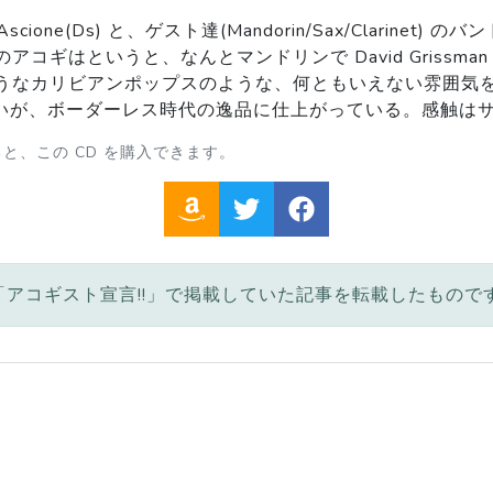
oseph Ascione(Ds) と、ゲスト達(Mandorin/Sax/Cla
コギはというと、なんとマンドリンで David Grissm
なカリビアンポップスのような、何ともいえない雰囲気を漂わせ
ードが多いが、ボーダーレス時代の逸品に仕上がっている。感触
、この CD を購入できます。
アコギスト宣言!!」で掲載していた記事を転載したもので