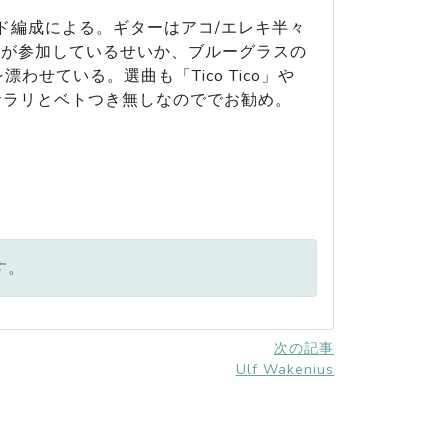
rinet) のバンド編成による。ギターはアコ/エレキ半々
an が参加しているせいか、ブルーグラスの
ている。選曲も「Tico Tico」や
はサラリとベトつき無しなのででお勧め。
す。
次の記事
Ulf Wakenius