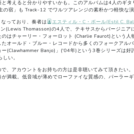
語と考えると分かりやすいかも。このアルバムは4人のギタ
の宿」も Track-12 でワルツアレンジの素朴かつ軽快な
となっており、奏者は
エスティル・C・ボール(Estil C. Bal
(Lewis Thomasson)の4人で、テキサスからバー
チャーリー・フォーロット (Charlie Faurot)とい
したオールド・ブルー・レコードから多くのフォークアルバ
lawhammer Banjo)」('04年)という3巻シリー
在らしい。
であるので、アカウントをお持ちの方は是非聴いてみて頂きたい。
が満載。低音域が薄めでローファイな質感の、パーラーギタ