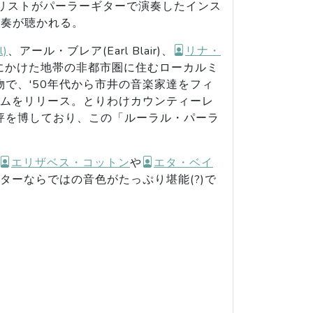
リストがパーラーギターで演奏したインス
演奏が聴かれる。
l)
、アール・ブレア(Earl Blair)、
リナ・
ジニアにかけた地帯の非都市圏に住むローカルミ
う人物で、'50年代から市井の音楽家達をフィ
ムをリリース。とりわけカウンティーレ
ズは好評を博しており、この「ルーラル・パーラ
エリザベス・コットン
や
エタ・ベイ
ーならではの音色がたっぷり堪能(?)で