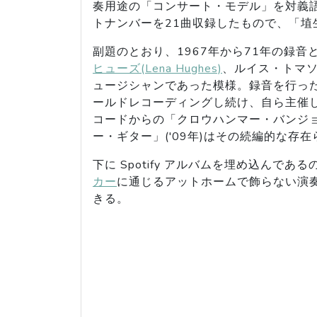
奏用途の「コンサート・モデル」を対義
トナンバーを21曲収録したもので、「埴生
副題のとおり、1967年から71年の録音
ヒューズ(Lena Hughes)
、ルイス・トマソン
ュージシャンであった模様。録音を行ったのは
ールドレコーディングし続け、自ら主催
コードからの「クロウハンマー・バンジョー(C
ー・ギター」('09年)はその続編的な存
下に Spotify アルバムを埋め込ん
カー
に通じるアットホームで飾らない演奏
きる。