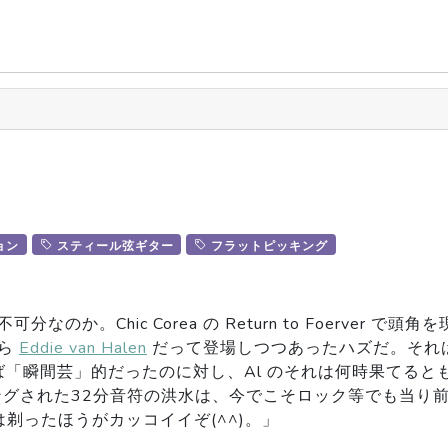
ョン
スティール弦ギター
フラットピッキング
分なのか。Chic Corea の Return to Foerver 
なら
Eddie van Halen
だって登場しつつあったハズだ。それ
「瞬間芸」的だったのに対し、Al のそれは何時果てると
ングされた32分音符の洪水は、今でこそロック等でも当り
剃ったほうがカッコイイぞ(^^)。」