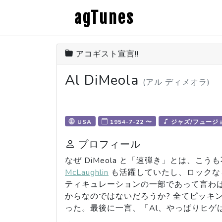
agTunes
アコギスト宣言!!
Al DiMeola
(アル ディメオラ)
USA
1954-7-22 〜
ジャズ/フュージ
プロフィール
なぜ DiMeola と「速弾き」とは、こうも不可
McLaughlin
も活躍していたし、ロック
ティキュレーションの一部であって言わば
からなのではないだろうか? 全てピッキ
った。最後に一言、「Al、やっぱりヒゲは