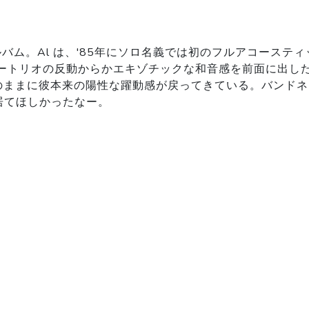
ム。Al は、'85年にソロ名義では初のフルアコースティックア
ートリオの反動からかエキゾチックな和音感を前面に出した静
感をそのままに彼本来の陽性な躍動感が戻ってきている。バン
居てほしかったなー。