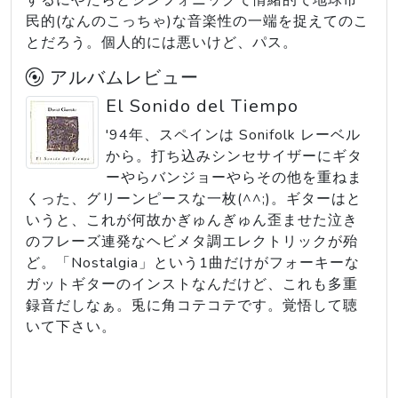
するにやたらとシンフォニックで情緒的で地球市
民的(なんのこっちゃ)な音楽性の一端を捉えてのこ
とだろう。個人的には悪いけど、パス。
アルバムレビュー
El Sonido del Tiempo
'94年、スペインは Sonifolk レーベル
から。打ち込みシンセサイザーにギタ
ーやらバンジョーやらその他を重ねま
くった、グリーンピースな一枚(^^;)。ギターはと
いうと、これが何故かぎゅんぎゅん歪ませた泣き
のフレーズ連発なヘビメタ調エレクトリックが殆
ど。「Nostalgia」という1曲だけがフォーキーな
ガットギターのインストなんだけど、これも多重
録音だしなぁ。兎に角コテコテです。覚悟して聴
いて下さい。