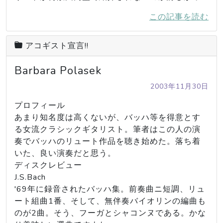
この記事を読む
アコギスト宣言!!
Barbara Polasek
2003年11月30日
プロフィール

あまり知名度は高くないが、バッハ等を得意とす
る女流クラシックギタリスト。筆者はこの人の演
奏でバッハのリュート作品を聴き始めた。落ち着
いた、良い演奏だと思う。

ディスクレビュー

J.S.Bach

'69年に録音されたバッハ集。前奏曲ニ短調、リュ
ート組曲1番、そして、無伴奏バイオリンの編曲も
のが2曲。そう、フーガとシャコンヌである。かな