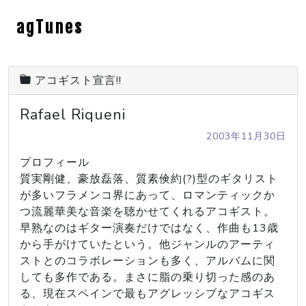
agTunes
アコギスト宣言!!
Rafael Riqueni
2003年11月30日
プロフィール

質実剛健、豪放磊落、質素倹約(?)型のギタリスト
が多いフラメンコ界にあって、ロマンティックか
つ流麗華美な音楽を聴かせてくれるアコギスト。
早熟なのはギター演奏だけではなく、作曲も13歳
から手がけていたという。他ジャンルのアーティ
ストとのコラボレーションも多く、アルバムに関
しても多作である。まさに脂の乗り切った感のあ
る、現在スペインで最もアグレッシブなアコギス