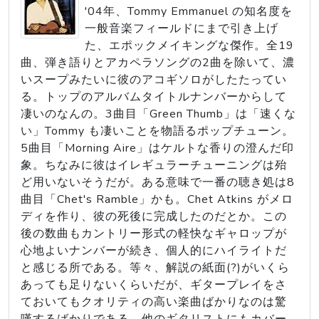
'04年、Tommy Emmanuel の知名度を
一般音楽フィールドにまで引き上げ
た、エポックメイキングな傑作。全19
曲、弾き語りとアカペラソングの2曲を除いて、濃
いスープみたいに彼のアコギソロがしたたってい
る。トップのアルバムタイトルナンバーからして
凄いのなんの。3曲目「Green Thumb」は「速くな
い」Tommy も凄いことを物語るポップチューン。
5曲目「Morning Aire」はケルトな香りの澄んだ印
象。ちなみに彼はイレギュラーチューニングは殆
ど用いないそうだが。ある意味で一番の聴き処は8
曲目「Chet's Ramble」かも。Chet Atkins がメロ
ディを作り、彼の死後に完成したのだとか。この
後の数曲もカントリー形式の軽快なギャロップが
心地よいナンバーが続き、個人的にハイライトだ
と感じる所である。等々、解説の紙面(?)がいくら
あっても足りないくらいだが、ギタープレイをさ
ておいてもクオリティの高い楽曲ばかりなのは驚