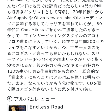
Emmanuel。幼少からギターに親しみ、兄弟達と組
んだバンドは地元では評判だったらしい(兄の Phill
も速弾きギタリストとして有名)。'70年代後半から
Air Supply や Olivia Newton John のレコーディン
グに参加する等してキャリアを重ねていくが、'80
年代に Chet Atkins に招かれて渡米したのがきっ
かけで、フィンガーピッキングスタイルのアコギ
ソロの世界に突入していく。現在では年間300回の
ライブをこなすというから、今、世界一人気のあ
るアコギストと言っても良いかもしれない。スリ
ーフィンガー(P->M->I)の超速リックがとかく取り
沙汰されるが、彼の魅力が豊かなギターの魅力を
120%生かし切る作曲能力をも含めた、総合的な
「音楽力」にあることはアルバムを聴くに明らか
だ。まぁ、なんていうかもう化け物です。CDを聴
く際はアゴを外さないように気を付けて(笑)。
アルバムレビュー
Endless Road